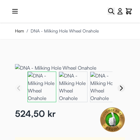
Hoppa till innehållet
Sök
Cart
Hem
/
DNA - Milking Hole Wheel Onahole
524,50 kr