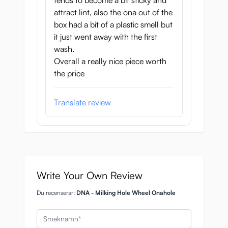
tends to become a bit sticky and
röra och rotera på olika sätt.
attract lint, also the ona out of the
box had a bit of a plastic smell but
Lösvaginans längd: 15 cm
it just went away with the first
wash.
Lösvaginans bredd: 6.5 cm
Overall a really nice piece worth
Lösvaginans vikt: 345 g
the price
Förpackningens storlek: 17x8x8 cm
Translate review
Tillverkad i Japan
Write Your Own Review
Du recenserar:
DNA - Milking Hole Wheel Onahole
Smeknamn