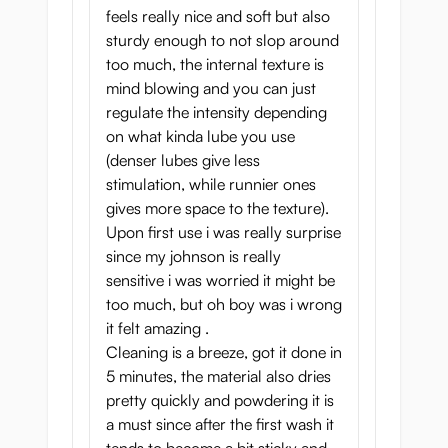
vill.
feels really nice and soft but also
sturdy enough to not slop around
Hur du använder “Milking Wheel Onahole”
too much, the internal texture is
”Hjulen” med fenor och den räfflade änden
mind blowing and you can just
gör “Milking Wheel Onahole” till en utmärkt
regulate the intensity depending
kandidat för experimentellt bruk: snarare än
on what kinda lube you use
att bara trycka in och ut kan du försöka att
(denser lubes give less
vrida den sida till sida eller kombinera de två
stimulation, while runnier ones
rörelserna. Att växla mellan dessa två
gives more space to the texture).
rörelser kan hjälpa dig med att bygga upp
Upon first use i was really surprise
till ett explosivt klimax och mjölka dig till
since my johnson is really
sista droppen.
sensitive i was worried it might be
too much, but oh boy was i wrong
Sammanfattning för
it felt amazing .
Milking Wheel Onahole
Cleaning is a breeze, got it done in
5 minutes, the material also dries
Milking Wheels mjuka material och interiör
pretty quickly and powdering it is
gör att den är perfekt för längre sessioner
a must since after the first wash it
där du kan variera stimulansen genom att