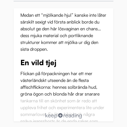
Medan ett “mjölkande hjul” kanske inte låter
särskilt sexigt vid första anblick borde du
absolut ge den här lösvaginan en chans…
dess mjuka material och portliknande
strukturer kommer att mjölka ur dig den
sista droppen.
En vild tjej
Flickan på förpackningen har ett mer
västerländskt utseende än de flesta
affischflickorna: hennes solbrända hud,
gröna ögon och blonda hår drar snarare
tankarna till en skönhet som är redo att
uppleva frihet och experimentera lite under
sommarlovet. En liten bikini och några
keep
reading
snäva jeansshorts är de enda saker som