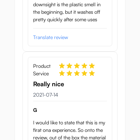
downsight is the plastic smell in
Genom att kombinera alla dessa strukturer
the beginning, but it washes off
har du en lösvagina som har flera portar
pretty quickly after some uses
och hjul som glider över dig efter varandra,
något som känns bra oavsett om du gör det
Translate review
långsamt eller pumpar så fort du kan.
Perfekt för långa
Product
sessioner
Service
Denna lösvagina använder mjuka, elastiska
Really nice
material och icke-irriterande texturer. Detta
14 juli 2021
2021-07-14
gör den perfekt för långa sessioner, särskilt
när den kombineras med mycket glidmedel.
G
En annan bonus är att denna lösvagina
klarade några av de strängaste
I would like to state that this is my
materialtesterna i Japan, vilket innebär att
firat ona experience. So onto the
den är helt säker att använda så länge du
review, out of the box the material