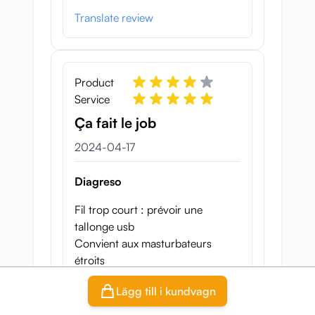
Translate review
Product
Service
Ça fait le job
17 april 2024
2024-04-17
Diagreso
Fil trop court : prévoir une
tallonge usb
Convient aux masturbateurs
étroits
Ne pas laisser chauffer + de 5 min
Lägg till i kundvagn
!
Finalement la sensation à