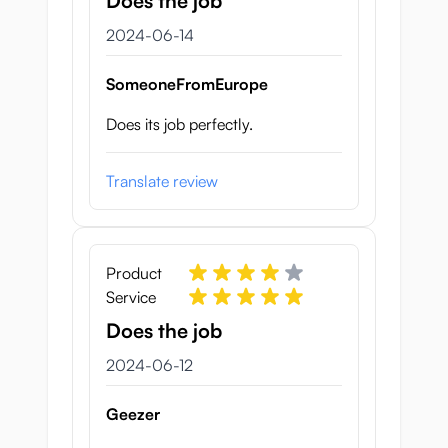
Does the job
14 juni 2024
2024-06-14
SomeoneFromEurope
Does its job perfectly.
Translate review
Product
Service
Does the job
12 juni 2024
2024-06-12
Geezer