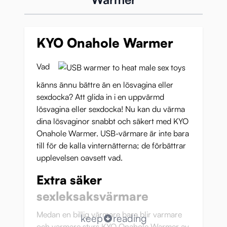
KYO Onahole Warmer
Vad
känns ännu bättre än en lösvagina eller
sexdocka? Att glida in i en uppvärmd
lösvagina eller sexdocka! Nu kan du värma
dina lösvaginor snabbt och säkert med KYO
Onahole Warmer. USB-värmare är inte bara
till för de kalla vinternätterna; de förbättrar
upplevelsen oavsett vad.
Extra säker
sexleksaksvärmare
Medan en billig värmare bara blir varmare
keep
reading
och varmare styrs KYO Onahole Warmer av