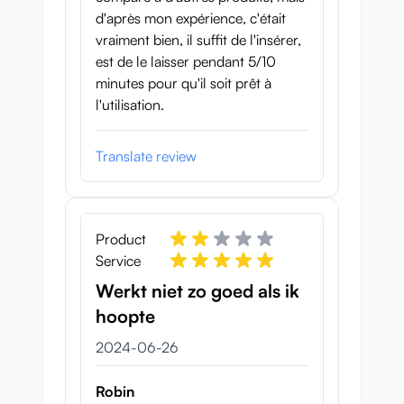
d'après mon expérience, c'était
vraiment bien, il suffit de l'insérer,
est de le laisser pendant 5/10
minutes pour qu'il soit prêt à
l'utilisation.
Translate review
Product
Service
Werkt niet zo goed als ik
hoopte
26 juni 2024
2024-06-26
Robin