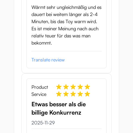
Wärmt sehr ungleichmäßig und es
dauert bei weitem länger als 2-4
Minuten, bis das Toy warm wird.
Es ist meiner Meinung nach auch
relativ teuer für das was man
bekommt.
Translate review
Product
Service
Etwas besser als die
billige Konkurrenz
29 november 2025
2025-11-29