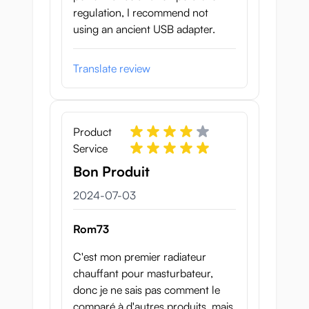
regulation, I recommend not
using an ancient USB adapter.
Translate review
Product
Service
Bon Produit
3 juli 2024
2024-07-03
Rom73
C'est mon premier radiateur
chauffant pour masturbateur,
donc je ne sais pas comment le
comparé à d'autres produits, mais