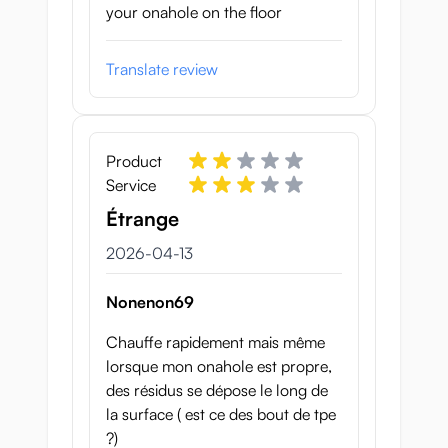
your onahole on the floor
Bredd: 3cm
Translate review
Sladdlängd: 52cm
Temperatur: 40 grader Celsius
Kabel: USB
Product
Service
* Medan värmarens värme begränsas av
Étrange
termostaten är det fortfarande en säker
metod att kontrollera temperaturen på den
13 april 2026
2026-04-13
produkt du värmer varannan minut så att
den inte blir för varm.
Nonenon69
Chauffe rapidement mais même
lorsque mon onahole est propre,
des résidus se dépose le long de
la surface ( est ce des bout de tpe
?)