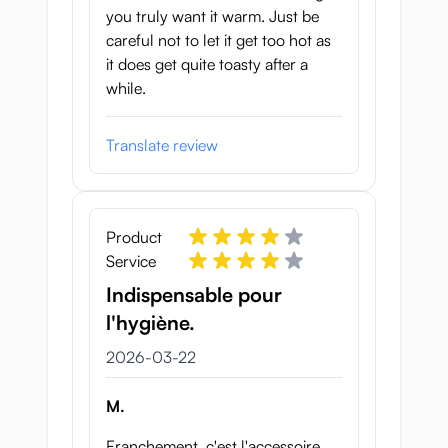
you truly want it warm. Just be
careful not to let it get too hot as
it does get quite toasty after a
while.
Translate review
Product
Service
Indispensable pour
l'hygiène.
22 mars 2026
2026-03-22
M.
Franchement, c'est l'accessoire