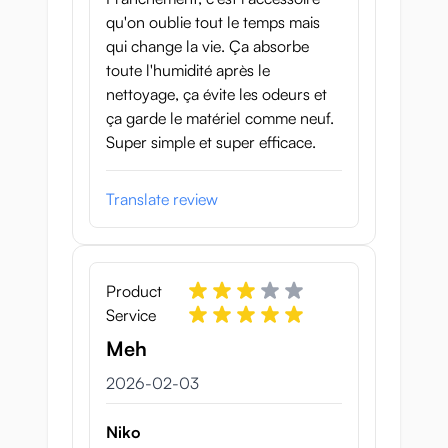
qu'on oublie tout le temps mais
qui change la vie. Ça absorbe
toute l'humidité après le
nettoyage, ça évite les odeurs et
ça garde le matériel comme neuf.
Super simple et super efficace.
Translate review
Product
Service
Meh
3 februari 2026
2026-02-03
Niko