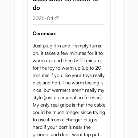
sedan är din leksak är redo att användas!
do
Denna värmare är cirka 15 centimeter, vilket
21 april 2026
2026-04-21
betyder att den är tillräckligt lång för att
värma upp de flesta hål utan problem.
Ceremaxx
Fördelar med att använda
Just plug it in and it simply turns
en sexleksaksvärmare
on. It takes a few minutes for it to
warm up, and then 5/ 10 minutes
Känns mer realistisk
for the toy to warm up (up to 20
Ingen “kall chock” mot dina känsliga delar
minutes if you like your toys really
Snabbare och enklare än exempelvis varmt
nice and hot). The warm feeling is
vatten
nice, but warmers aren't really my
style (just a personal preference).
Vi lovar att när du väl har testat detta
My only real gripe is that the cable
kommer du inte vilja knulla en kall
could be much longer since trying
lösvagina igen!
to use it from a charger plug is
Produktinformation:
hard if your port is near the
ground, and don't want top put
Längd: 15cm