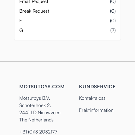
Email Request
(0)
Break Request
(0)
F
(0)
G
(7)
MOTSUTOYS.COM
KUNDSERVICE
Motsutoys B.V.
Kontakta oss
Schoterhoek 2,
Fraktinformation
2441 LD Nieuwveen
The Netherlands
+31 (0)13 2032177