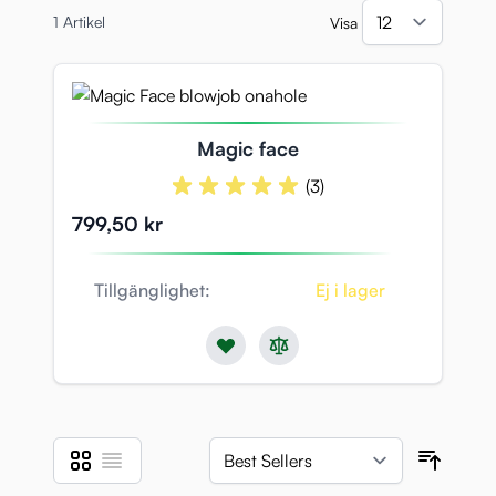
1
Artikel
Visa
per si
Magic face
(3)
799,50 kr
Tillgänglighet:
Ej i lager
Rutnät
Listvy
Visa som
Sorter