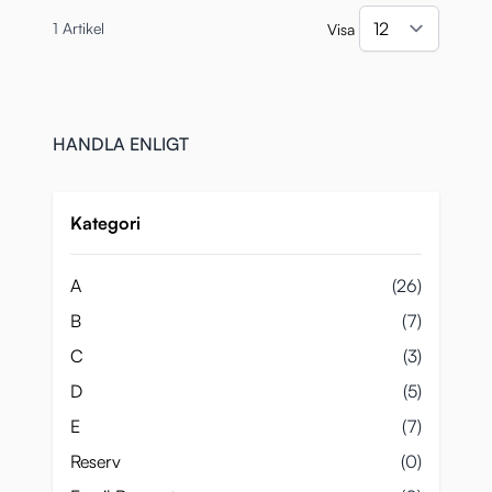
1
Artikel
Visa
per si
HANDLA ENLIGT
Kategori
A
(26)
B
(7)
C
(3)
D
(5)
E
(7)
Reserv
(0)