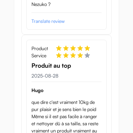
Nezuko ?
Mjuka bröst
Vissa överkroppsdockor har stora runda
Translate review
bröst som ser bra ut men känns obehagligt
fasta vid beröring. Seirakus Demon Slayer
Nezuko Torso har ett speciellt implantat i gel
som gör att Nezukos bröst känns trevliga
Product
vid beröring.
Service
Produit au top
Bröstvårtorna fick även en speciell
behandling: de fylls med ett rosa material
28 augusti 2025
2025-08-28
istället för att vara målade. Det betyder att
de behåller sin färg även om du leker
Hugo
mycket med dem.
que dire c'est vraiment 10kg de
Eftersom brösten är ganska fulla och
pur plaisir et je sens bien le poid
placerade nära varandra kan du även
Même si il est pas facile à ranger
använda dem för tuttsex eller paizuri i rätt
et nettoyer dû à sa taille, sa reste
pose.
vraiment un produit vraiment au