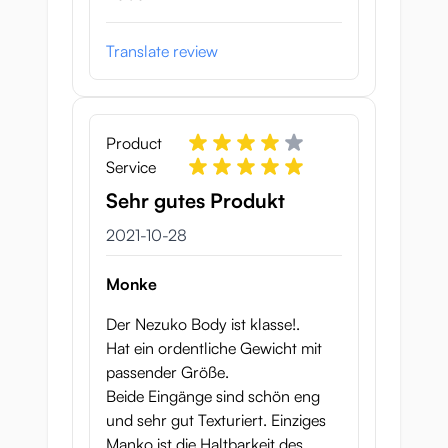
Translate review
Product
Service
Sehr gutes Produkt
28 oktober 2021
2021-10-28
Monke
Der Nezuko Body ist klasse!.
Hat ein ordentliche Gewicht mit
passender Größe.
Beide Eingänge sind schön eng
und sehr gut Texturiert. Einziges
Manko ist die Haltbarkeit des