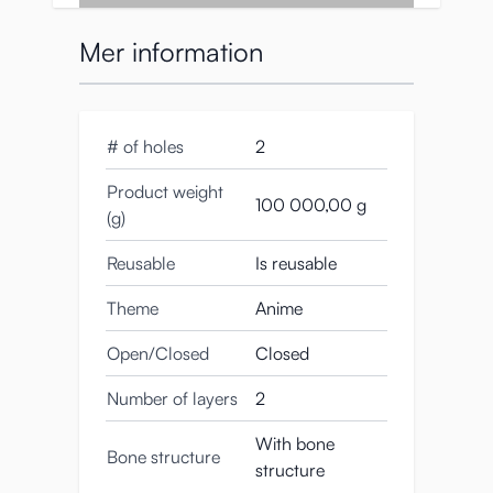
Mer information
# of holes
2
Product weight
100 000,00 g
(g)
Reusable
Is reusable
Theme
Anime
Demon Form Nezuko:
Open/Closed
Closed
10kg demonslaktande
Number of layers
2
skönhet
With bone
Bone structure
structure
Överkroppsdockan Demon Slayer Nezuko