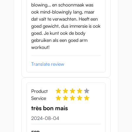
blowing... en schoonmaak was
ook mind-blowingly lang, maar
dat valt te verwachten. Heeft een
goed gewicht, dus immersie is ook
goed. Je kunt ook de body
gebruiken als een goed arm
workout!
Translate review
Product
Service
très bon mais
4 augusti 2024
2024-08-04