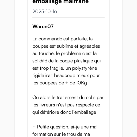
emballage maltraité
organiska vågiga veck och en serie ringar
kombineras till en intensivt angenäm tunnel
16 oktober 2025
2025-10-16
och avslutas med en liten "ändkammare"
där flera större stötar masserar huvudet på
Waren07
din penis.
La commande est parfaite, la
Vakuumsugning för
poupée est sublime et agréables
au touché, le problème c'est la
extra tillfredsställelse
solidité de la coque plastique qui
est trop fragile, un polystyrène
Nezukos tunnlar har utmärkta strukturer,
rigide irait beaucoup mieux pour
men det finns en annan sak som bidrar med
les poupées de + de 10Kg
nöje: vakuumsugning! Om du pressar ut
luften innan du tränger in i henne
suger
Ou alors le traitement du colis par
tunnlarna in dig igen med varje stöt
.
les livreurs n'est pas respecté ce
Vakuumsugning ökar blodflödet, gör dig
qui détériore donc l'emballage
mer känslig och förstärker nöjet ytterligare.
+ Petite question, ai-je une mal
formation sur le trou de ma