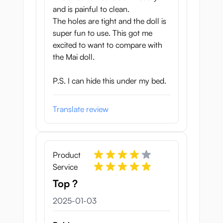
Sammanfattning Demon
and is painful to clean.
The holes are tight and the doll is
Slayer Nezuko Sex Doll
super fun to use. This got me
excited to want to compare with
Torso
the Mai doll.
Denna spektakulärt formade kropp av
P.S. I can hide this under my bed.
nezuko i form av en demon har allt du kan
begära: fantastiska material, stimulerande
och varierande tunnlar, mjuka bröst och en
Translate review
fantastisk form. Om du verkligen vill
skämma bort dig själv med något speciellt
kan det här vara något för dig!
Product
10 kg tung överkroppsdocka
Service
2 tunnlar
Top ?
3 januari 2025
Har skelettstruktur och mjuka bröst som
2025-01-03
känns som gele