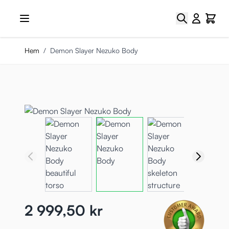
Hoppa till innehållet
Sök
Cart
Hem
/
Demon Slayer Nezuko Body
2 999,50 kr