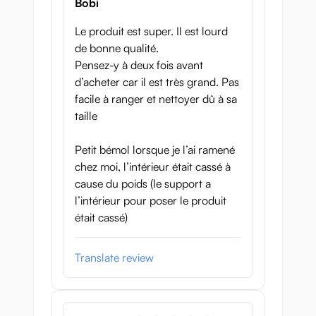
Bobi
Innehåller stödjande förpackning för
förvaring
Le produit est super. Il est lourd
de bonne qualité.
Mått
Pensez-y à deux fois avant
d’acheter car il est très grand. Pas
Bröstets omkrets: 68 cm
facile à ranger et nettoyer dû à sa
Midjeomfång: 46 cm
taille
Höftomkrets: 72 cm
Petit bémol lorsque je l’ai ramené
chez moi, l’intérieur était cassé à
Vaginal tunnellängd: cirka 15 cm
cause du poids (le support a
Anal tunnel längd: ca 15 cm
l’intérieur pour poser le produit
était cassé)
Längd torso: 52 cm
Bredd torso (höft-höft): 27 cm
Translate review
Vikt: 10,1 kg