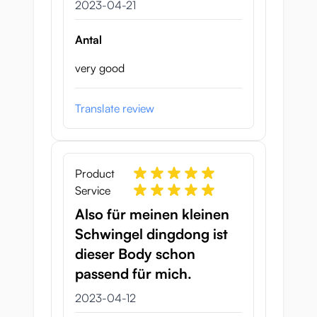
21 april 2023
2023-04-21
Antal
very good
Translate review
Product
Service
Also für meinen kleinen
Schwingel dingdong ist
dieser Body schon
passend für mich.
12 april 2023
2023-04-12