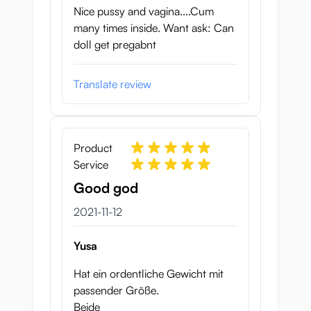
Nice pussy and vagina....Cum
many times inside. Want ask: Can
doll get pregabnt
Translate review
Product
Service
Good god
12 november 2021
2021-11-12
Yusa
Hat ein ordentliche Gewicht mit
passender Größe.
Beide