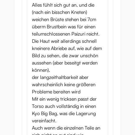
Alles fühlt sich gut an, und die
stimulering. Vilken ska du testa först?
(nach ein bisschen Kneten)
Var noga med att använda ett
weichen Brüste stehen bei 7cm
högkvalitativt
vattenbaserat glidmedel
och
überm Brustbein was für einen
kanske till och med
teilumschlossenen Paizuri reicht.
en
sexleksaksvärmare
för bästa upplevelse.
Die Haut weit allerdings schnell
kneinere Abriebe auf, wie auf dem
Nezukos fitta
Bild zu sehen, die zwar unschön
aussehen (aber beseitgt werden
Nezukos fitta har en
ganska realistisk
können),
design
, inklusive blygdläppar såväl som
der langzeithaltbarkeit aber
klitoris. När du trycker dig förbi Nezukos
wahrscheinlich keine größeren
blygdläppar känner du den täta tunneln
Probleme bereiten wird
ivrigt lindad runt din kuk. Efter den
trånga
Mit ein wenig tricksen passt der
entrén
finns det ett lite bredare område,
Torso auch vollständig in einen
och kombinationen av dessa två funktioner
Kyo Big Bag, was die Lagerung
säkerställer att glidmedel appliceras på nytt
vereinfacht.
med varje stöt utan att läcka ut och ställa till
Auch wenn die einzelnen Teile an
med en röra.