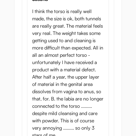
Det är därför det finns en ryggrad i Nikutai
I think the torso is really well
Kankei.
made, the size is ok, both tunnels
are really great. The material feels
Hennes midja och lår är väldigt smidiga,
very real. The weight takes some
men överkroppen är väldigt robust! Hennes
getting used to and cleaning is
överkropp kan böjas bakåt och på andra
more difficult than expected. All in
sätt. Eftersom kvalitativt uretan-material
all an almost perfect torso -
används är detta material starkt och
unfortunately I have received a
beskrivs som ”minneskum”, detta eftersom
product with a material defect.
denna polyuretansort går tillbaka till sin
After half a year, the upper layer
ursprungliga form efter användning.
of material in the genital area
dissolves from vagina to anus, so
that, for. B. the labia are no longer
Detta gör baksidan av Nikutai Kankei
connected to the torso .........
extremt sexig. Det har vid forskning
despite mild cleansing and care
framkommit att män tycker att en vinkel på
with powder. This is of course
45 grader (eller större) är enormt sexig.
very annoying ......... so only 3
Detta är en av anledningarna till att stjärnor
stars of me.