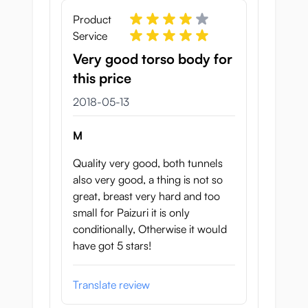
Mitt i tunneln finns en stark kurva som
Product
slutar i livmodern.
Service
Analtunneln är rakare och ganska tät. Den
Very good torso body for
bidrar även med utbuktningar och hål för
this price
stimulering. Det finns fem faser i
13 maj 2018
2018-05-13
analtunneln, något du tydligt känner under
penetration.
M
Quality very good, both tunnels
Egenskaper Nikutai
also very good, a thing is not so
great, breast very hard and too
Kankei 7,5kg Torso Body
small for Paizuri it is only
conditionally, Otherwise it would
Dimensioner: 475 x 330 x 180 mm
have got 5 stars!
Vikt: 7,5 kg
Translate review
Flexibel rygg