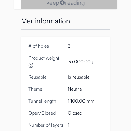
keep
reading
Mer information
# of holes
3
Product weight
75 000,00 g
(g)
Reusable
Is reusable
Om du känner till Magic Eyes (varumärket
Theme
Neutral
bakom denna torso), vet du att de gång på
Tunnel length
1 100,00 mm
gång kommer med sensationella och
mycket innovativa designer.
Open/Closed
Closed
Nikutai Kankei är en realistisk liten sexdocka,
Number of layers
1
och den här överkroppen är en fröjd för