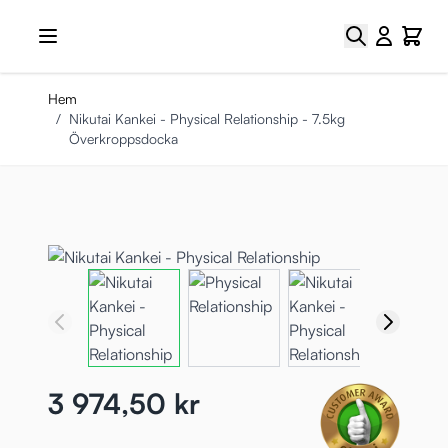
Hoppa till innehållet
Sök
Cart
Hem
/
Nikutai Kankei - Physical Relationship - 7.5kg
Överkroppsdocka
3 974,50 kr