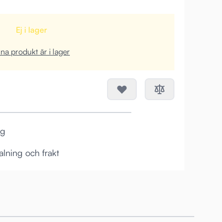
Ej i lager
a produkt är i lager
ag
lning och frakt