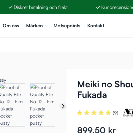
Diskret betalning och frakt
Kundrecensione
Om oss
Märken
Motsupoints
Kontakt
Meiki no Shou
Fukada
(9)
899,50 kr