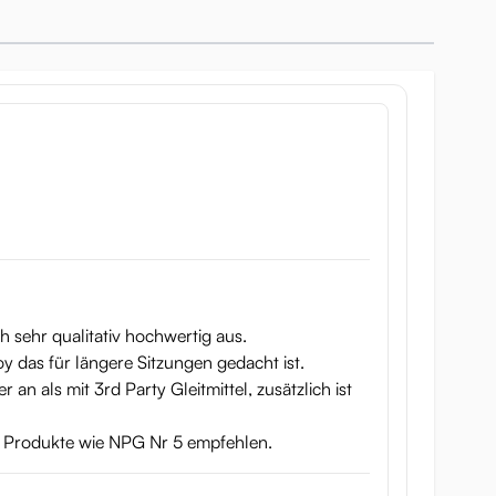
na från populära porrstjärnor ser fantastiska ut och
ns bra, men som även tål slitage.
 sehr qualitativ hochwertig aus.
oy das für längere Sitzungen gedacht ist.
 an als mit 3rd Party Gleitmittel, zusätzlich ist
e Produkte wie NPG Nr 5 empfehlen.