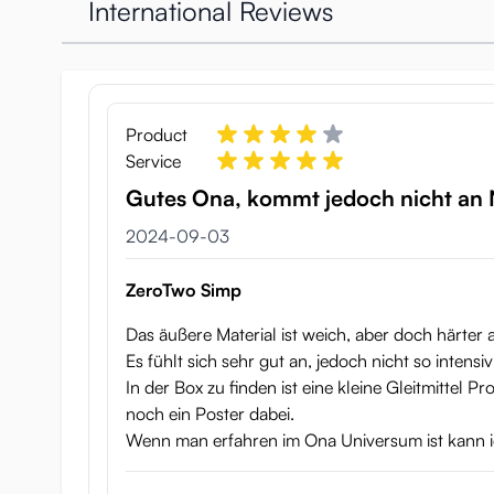
gjort för att efterlikna en kvinnas membran: det känns
International Reviews
Högkvalitativ lösvagina
Det är inte ren tur som har gjort N.P.G:s Meiki-serie s
bidrar till det verklighetstrogna utseendet. Denna til
Product
Service
Om du letar efter en kvalitativ lösvagina är den här se
Gutes Ona, kommt jedoch nicht an 
Proof of Quality File No. 12 -
3 september 2024
2024-09-03
Vikt: 600 gram
ZeroTwo Simp
Lösvaginans längd: 17 cm
Das äußere Material ist weich, aber doch härter
Tunnelns längd: 13 cm (uppskattning)
Es fühlt sich sehr gut an, jedoch nicht so intens
In der Box zu finden ist eine kleine Gleitmittel P
Inkluderar: Poster av Eimi Fukada
noch ein Poster dabei.
Wenn man erfahren im Ona Universum ist kann ic
Inkluderar: Gratis flaska av lösvaginamedel (vattenba