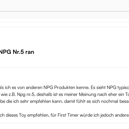
 nästan som om den tar tag i dig!
å populär: lösvaginorna är alltid välgjorda, inifrån och ut. Former
lverkare använder endast högkvalitativa material som inte bara kän
rien en utmärkt plats att börja på!
NPG Nr.5 ran
 Eimi Fukada - Specifikationer
 als ich es von anderen NPG Produkten kenne. Es sieht NPG typisch
iv wie z.B. Npg nr.5, deshalb ist es meiner Meinung nach eher ein T
robe die ich sehr empfehlen kann, damit fühlt es sich nochmal besser
h dieses Toy empfehlen, für First Timer würde ich jedoch ander
serat glidmedel)