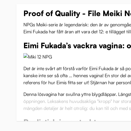
Proof of Quality - File Meiki N
NPGs Meiki-serie är legendarisk: den är av genomgåend
Eimi Fukada har fått äran att vara det 12: e tillägget t
Eimi Fukada’s vackra vagina: 
Det är inte svårt att förstå varför Eimi Fukada är så 
kanske inte ser så ofta ... hennes vagina! En stor del
referens för hur Eimis fitta ser ut! Stjärnan har perso
Denna lösvagina har svullna yttre blygdläppar. Längst
öppningen. Leksakens huvudsakliga "kropp" har stora u
mängden detaljer är helt otrolig: du kan till och med
Realistisk inre struktur