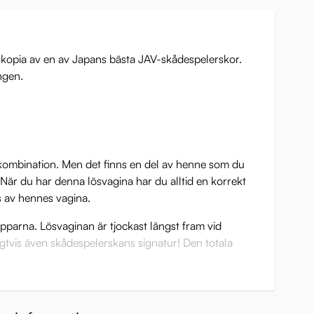
n kopia av en av Japans bästa JAV-skådespelerskor.
ingen.
ll kombination. Men det finns en del av henne som du
 När du har denna lösvagina har du alltid en korrekt
ts av hennes vagina.
äpparna. Lösvaginan är tjockast längst fram vid
igtvis även skådespelerskans signatur! Den totala