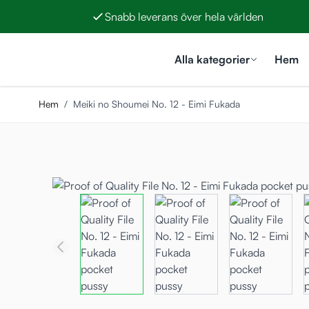
Snabb leverans över hela världen
Hoppa till innehållet
Alla kategorier
Hem
Hem
/
Meiki no Shoumei No. 12 - Eimi Fukada