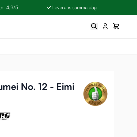
r: 4,9/5
Leverans samma dag
Sök
Cart
mei No. 12 - Eimi