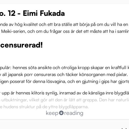
o. 12 - Eimi Fukada
e av hög kvalitet och ett bra ställe att börja på om du vill ha e
ill Meiki-serien, och om du frågar oss är det ett måste att ha i saml
ocensurerad!
populär: hennes söta ansikte och otroliga kropp skapar en kraftfu
 av all japansk porr censureras och täcker könsorganen med pixlar.
nligen poserat för denna lösvagina, och en gjutning i gips har gjor
 upp är hennes klitoris synlig, inramad av de känsliga inre blygdl
tbuktningar, vilket gör att den är lätt att greppa. Den har naturl
 se hudens struktur på de yttre blygdläpparna.
keep
reading