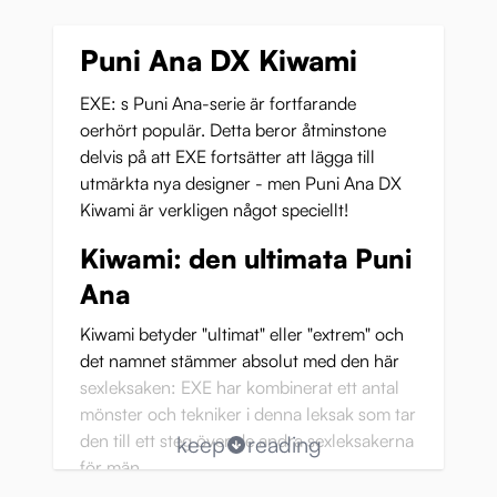
Puni Ana DX Kiwami
EXE: s Puni Ana-serie är fortfarande
oerhört populär. Detta beror åtminstone
delvis på att EXE fortsätter att lägga till
utmärkta nya designer - men Puni Ana DX
Kiwami är verkligen något speciellt!
Kiwami: den ultimata Puni
Ana
Kiwami betyder "ultimat" eller "extrem" och
det namnet stämmer absolut med den här
sexleksaken: EXE har kombinerat ett antal
mönster och tekniker i denna leksak som tar
den till ett steg över de andra sexleksakerna
keep
reading
för män.