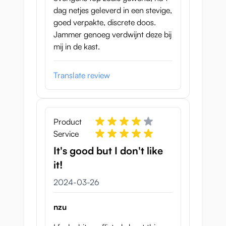
dag netjes geleverd in een stevige,
goed verpakte, discrete doos.
Jammer genoeg verdwijnt deze bij
mij in de kast.
Translate review
Product
Service
It's good but I don't like
it!
26 mars 2024
2024-03-26
nzu