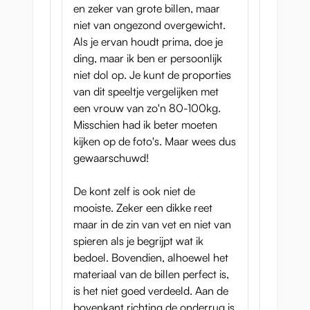
en zeker van grote billen, maar
Vikt:5.7 kg
niet van ongezond overgewicht.
Vaginal tunnel: 12.5 cm
Als je ervan houdt prima, doe je
ding, maar ik ben er persoonlijk
Analtunnel: 14.5 cm
niet dol op. Je kunt de proporties
van dit speeltje vergelijken met
Varumärke: EXE
een vrouw van zo'n 80-100kg.
Misschien had ik beter moeten
kijken op de foto's. Maar wees dus
gewaarschuwd!
De kont zelf is ook niet de
mooiste. Zeker een dikke reet
maar in de zin van vet en niet van
spieren als je begrijpt wat ik
bedoel. Bovendien, alhoewel het
materiaal van de billen perfect is,
is het niet goed verdeeld. Aan de
bovenkant richting de onderrug is