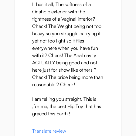
It has it all, The softness of a
spetsen på
livmoderhalsen
träffar toppen
Onahole exterior with the
av din kuk. Den är formad som en liten
tightness of a Vaginal interior?
munk. Det här är en trevlig och mild typ av
Check! The Weight being not too
stimulering ... Men du kan ta det ännu
heavy so you struggle carrying it
längre! Tryck in den här snäva
yet not too light so it flies
livmoderhalsen, känn att den sveper runt
everywhere when you have fun
dig och fyll ut Puni Ana helt och hållet - du
with it? Check! The Anal cavity
kommer inte hålla särskilt länge om du gör
ACTUALLY being good and not
detta!
here just for show like others ?
Kiwamis fitta har en dubbelskiktstruktur. Det
Check! The price being more than
betyder att insidan är fodrad med ett
reasonable ? Check!
material som skiljer sig från det material som
används för huden och röven: detta rosa
I am telling you straight. This is
material ser inbjudande ut och har
,for me, the best Hip Toy that has
konstruerats specifikt för att kännas som en
graced this Earth !
riktig vagina.
Translate review
Tajt röv: den perfekt