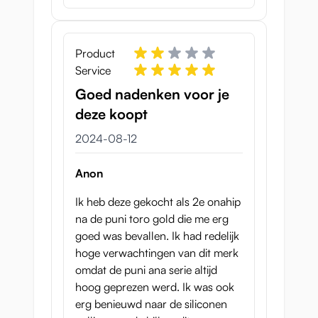
sexleksaken för
doggystyle?
Product
Eftersom rumpan är så extremt
Service
verklighetstrogen kommer vi inte att bli
Goed nadenken voor je
förvånade om du vill spendera lite mer tid
deze koopt
på att knulla den här leksaken bakifrån. Om
du väljer röven blir du inte besviken: efter
12 augusti 2024
2024-08-12
en
tät, sfinkterliknande ingång
träffar
tunnelns struktur dig från alla håll. Den är
Anon
fodrad med tunna utbuktningar och veck
Ik heb deze gekocht als 2e onahip
från olika riktningar. Slutkammaren är lite
na de puni toro gold die me erg
bredare, vilket är bra eftersom det gör att
goed was bevallen. Ik had redelijk
leksaken kan bygga upp ett litet vakuum
hoge verwachtingen van dit merk
och
suga in dig igen med varje stöt.
omdat de puni ana serie altijd
Rövens enkelskiktade struktur gör att den är
hoog geprezen werd. Ik was ook
extra hållbar, så var inte rädd för att köra
erg benieuwd naar de siliconen
hårt!