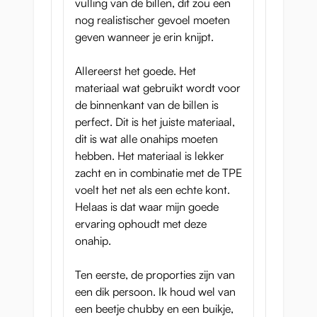
vulling van de billen, dit zou een
nog realistischer gevoel moeten
Sammanfattning för Puni
geven wanneer je erin knijpt.
Ana DX Kiwami
Allereerst het goede. Het
Hela EXE:s expertis har samlats för att
materiaal wat gebruikt wordt voor
tillverka denna Kiwami-version: designen på
de binnenkant van de billen is
utsidan, formen på de två tunnlarna, de
perfect. Dit is het juiste materiaal,
använda materialen, de fina skinkorna och
dit is wat alle onahips moeten
skelettstrukturen bidrar alla till att göra
hebben. Het materiaal is lekker
denna sexleksak för män helt fantastisk.
zacht en in combinatie met de TPE
Specifikationer för Puni
voelt het net als een echte kont.
Helaas is dat waar mijn goede
Ana DX - Kiwami
ervaring ophoudt met deze
onahip.
Höjd: 28cm
Bredd: 28 cm
Ten eerste, de proporties zijn van
een dik persoon. Ik houd wel van
Höjd: 15 cm
een beetje chubby en een buikje,