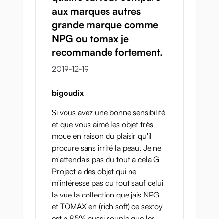
aux marques autres
grande marque comme
NPG ou tomax je
recommande fortement.
19 december 2019
2019-12-19
bigoudix
Si vous avez une bonne sensibilité
et que vous aimé les objet très
moue en raison du plaisir qu'il
procure sans irrité la peau. Je ne
m'attendais pas du tout a cela G
Project a des objet qui ne
m'intéresse pas du tout sauf celui
la vue la collection que jais NPG
et TOMAX en (rich soft) ce sextoy
est a 85% aussi souple que les