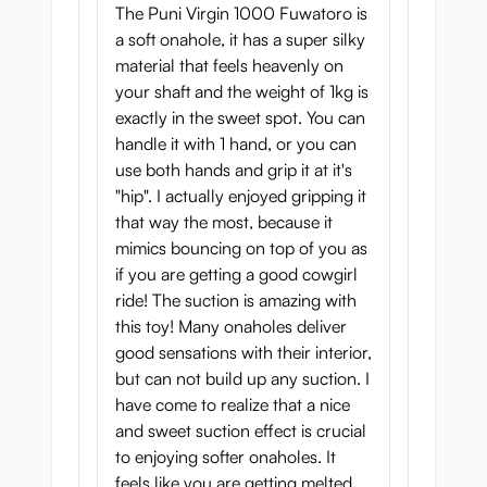
och i kombination med strukturen och
The Puni Virgin 1000 Fuwatoro is
vakuumet låter dig lösvaginan komma
a soft onahole, it has a super silky
precis som med en tajt och hårdare variant.
material that feels heavenly on
your shaft and the weight of 1kg is
Vakuumet som Puni Virgin 1000 ger är stort
exactly in the sweet spot. You can
och trots mjukheten känner du
handle it with 1 hand, or you can
utbuktningarna och den stimulerande
use both hands and grip it at it's
strukturen med varje rörelse.
"hip". I actually enjoyed gripping it
that way the most, because it
Om du vänder lösvaginan känns tunneln
mimics bouncing on top of you as
annorlunda och din mage smackar sedan
if you are getting a good cowgirl
mot hennes runda rumpa.
ride! The suction is amazing with
Om du inte gillar när det är hårt och tajt är
this toy! Many onaholes deliver
detta en lösvagina som du kommer att njuta
good sensations with their interior,
av!
but can not build up any suction. I
have come to realize that a nice
Rengöring:
and sweet suction effect is crucial
to enjoying softer onaholes. It
Puni Virgin 1000 är en av de enklaste
feels like you are getting melted