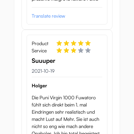
Translate review
Product
Service
Suuuper
19 oktober 2021
2021-10-19
Holger
Die Puni Virgin 1000 Fuwatoro
fühlt sich direkt beim 1. mal
Eindringen sehr realistisch und
macht Lust auf Mehr. Sie ist auch
nicht so eng wie mach andere
Onaholes. Ich bin total begeistert