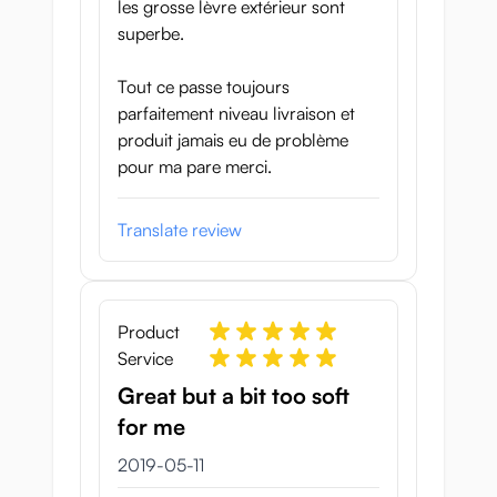
les grosse lèvre extérieur sont
superbe.
Tout ce passe toujours
parfaitement niveau livraison et
produit jamais eu de problème
pour ma pare merci.
Translate review
Product
Service
Great but a bit too soft
for me
11 maj 2019
2019-05-11