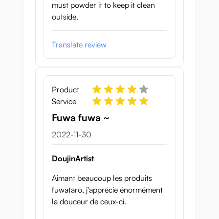
must powder it to keep it clean
outside.
Translate review
Product
Service
Fuwa fuwa ~
30 november 2022
2022-11-30
DoujinArtist
Aimant beaucoup les produits
fuwataro, j'apprécie énormément
la douceur de ceux-ci.