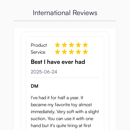
Bekvämlig, men känns
International Reviews
som en höft
Puni Virgin 1000 Fuwatoro är en stor
lösvagina (1 kg). Hon känns trevlig att ta tag i
med två händer, men är även bra att
Product
använda med en hand. På framsidan har
Service
Puni Virgin 1000 Fuwatoro stora
Best I have ever had
blygdläppar och baksidan ger en vy över
hennes vackra rumpa. Materialet är svårt att
24 juni 2025
2025-06-24
beskriva, du behöver känna det för att
förstå!
DM
I've had it for half a year. It
became my favorite toy almost
Fisting?
immediately. Very soft with a slight
suction. You can use it with one
Innan du använder en lösvaginan applicerar
hand but it's quite tiring at first
du naturligtvis lite glidmedel i tunneln. Med