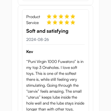
Product
Service
Soft and satisfying
26 augusti 2024
2024-08-26
Kev
“Puni Virgin 1000 Fuwatoro” is in
my top 3 Onaholes. I love soft
toys. This is one of the softest
there is, while still feeling very
stimulating. Going through the
“cervix” feels amazing. The small
“uterus” keeps lube inside the
hole well and the lube stays inside
longer than with other toys.