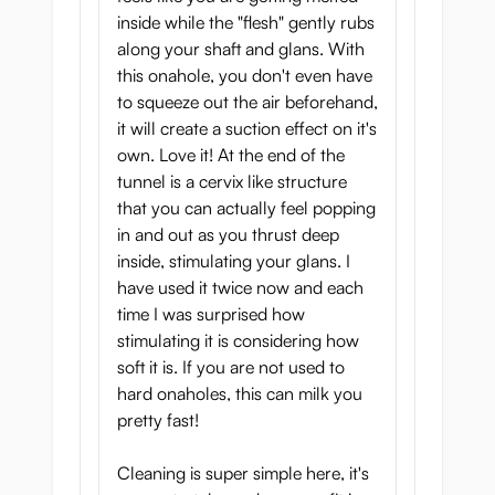
lösvaginorna när det gäller rengöring. På
inside while the "flesh" gently rubs
grund av att hon är så töjbar kan du enkelt
along your shaft and glans. With
skölja vatten genom henne. Att vända
this onahole, you don't even have
henne ut och in är även möjligt, vilket gör
to squeeze out the air beforehand,
att du enkelt kan torka henne.
it will create a suction effect on it's
own. Love it! At the end of the
Virgin Puni 1000
tunnel is a cervix like structure
Fuwatoros dimensioner:
that you can actually feel popping
in and out as you thrust deep
Mjukt och flexibelt material
inside, stimulating your glans. I
have used it twice now and each
Dimensioner: 170 x 120 x 100 mm (6.7 x 4.7
time I was surprised how
x 3.9 ")
stimulating it is considering how
Vikt: 1 kg (2,2 lbs)
soft it is. If you are not used to
hard onaholes, this can milk you
Inkluderar gratis glidmedelstest.
pretty fast!
Inkluderar rengöringssvamp.
Cleaning is super simple here, it's