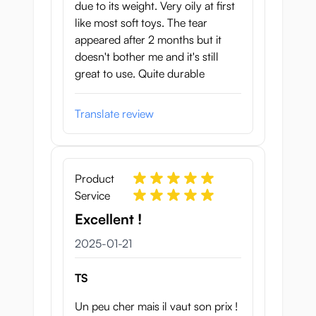
due to its weight. Very oily at first
Puni Virgin 1000 Fuwatoro går det väldigt
like most soft toys. The tear
enkelt. Jag tryckte genast in två fingrar ...
appeared after 2 months but it
sedan tre, fyra ... wow hon är verkligen
doesn't bother me and it's still
flexibel. Skulle min knytnäve också passa
great to use. Quite durable
undrade jag och efter att jag lade till min
tumme fistade jag lösvaginan.
Translate review
Detta visar hur flexibel den är. Det mjuka
materialet känns underbart och en stor
fördel är att det matchar värmen i din kropp
väldigt snabbt.
Product
Service
Tunneln:
Excellent !
Ingången till tunneln är täckt med två rader
21 januari 2025
2025-01-21
av utbuktningar på vänster och höger sida
och en rad med utbuktningar på över- och
TS
undersidan. Resten av tunneln har även
kurvor, utbuktningar och vändningar, men
Un peu cher mais il vaut son prix !