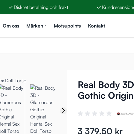
Diskret betalning och frakt
Kundrecensione
Om oss
Märken
Motsupoints
Kontakt
Real Body 3D
Gothic Origin
3 379,50 kr