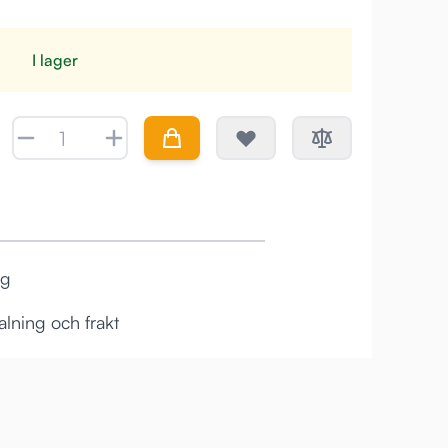
I lager
Antal
ag
lning och frakt