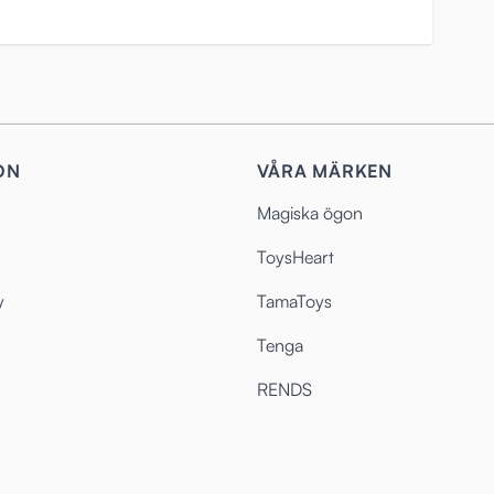
ON
VÅRA MÄRKEN
Magiska ögon
ToysHeart
y
TamaToys
Tenga
RENDS