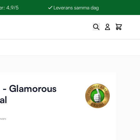
r: 4,9/5
Leverans samma dag
Sök
Cart
 - Glamorous
al