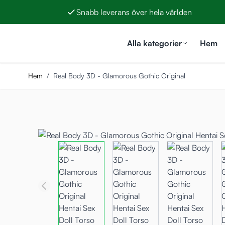
Snabb leverans över hela världen
Hoppa till innehållet
Alla kategorier
Hem
Hem
/
Real Body 3D - Glamorous Gothic Original