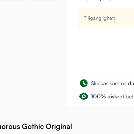
Tillgänglighet:
Skickas samma d
100% diskret
beta
orous Gothic Original