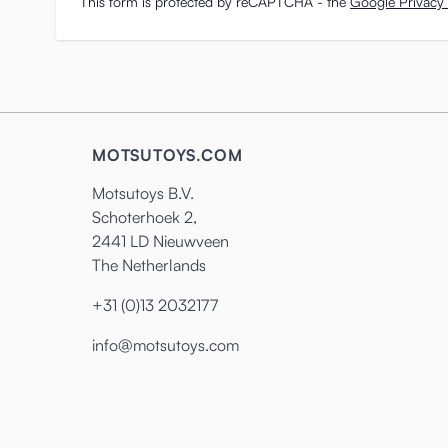
This form is protected by reCAPTCHA - the
Google Privacy 
MOTSUTOYS.COM
Motsutoys B.V.
Schoterhoek 2,
2441 LD Nieuwveen
The Netherlands
+31 (0)13 2032177
info@motsutoys.com