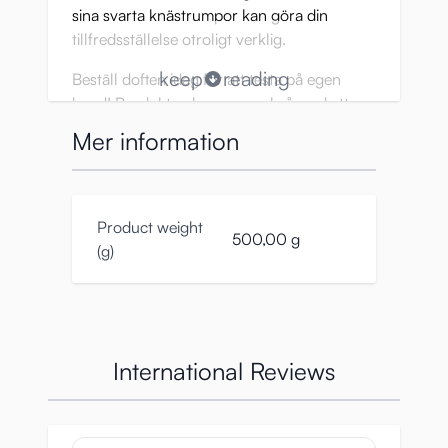
sina svarta knästrumpor kan göra din
tillfredsställelse otroligt verklig.
keep
reading
Beställ doften idag för att testa på egen
hand! Produkten kommer också med ett par
strumpor. Du kan med fördel använda
Mer information
doften tillsammans med dem. Den är stark
och realistisk, så den kommer att sitta på
strumporna länge.
Product weight
Föredrar du tjejer i vita strumpor? Kolla in
500,00 g
(g)
den här produkten.
Specifikationer:
Produktnummer: TMT-1553
International Reviews
Boxstorlek
:
Höjd: 160 mm