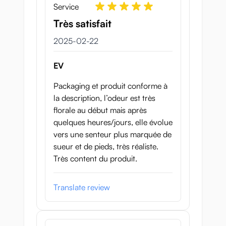
Service
Très satisfait
22 februari 2025
2025-02-22
EV
Packaging et produit conforme à
la description, l’odeur est très
florale au début mais après
quelques heures/jours, elle évolue
vers une senteur plus marquée de
sueur et de pieds, très réaliste.
Très content du produit.
Translate review