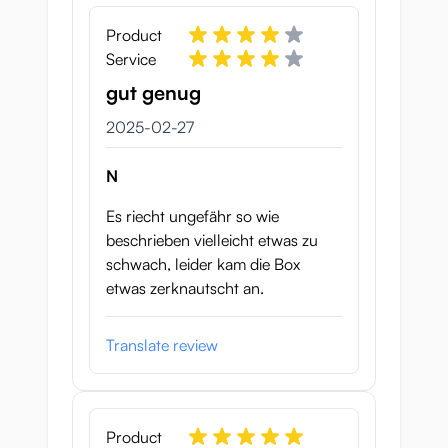
Bredd: 120mm
Product
Service
Diameter: 70 mm
gut genug
Vikt: 60g
27 februari 2025
2025-02-27
Kapacitet: 115g
N
Produktstorlek
:
Es riecht ungefähr so wie
Knästrumpor: Svarta
beschrieben vielleicht etwas zu
Bredd 20 mm
schwach, leider kam die Box
etwas zerknautscht an.
Djup 20 mm
Höjd 85 mm
Translate review
Product