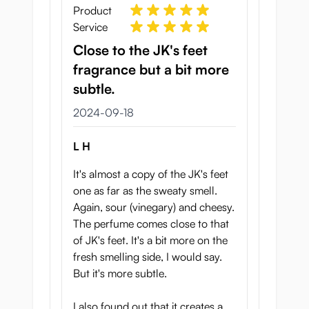
Product
Service
Close to the JK's feet
fragrance but a bit more
subtle.
18 september 2024
2024-09-18
L H
It's almost a copy of the JK's feet
one as far as the sweaty smell.
Again, sour (vinegary) and cheesy.
The perfume comes close to that
of JK's feet. It's a bit more on the
fresh smelling side, I would say.
But it's more subtle.
I also found out that it creates a