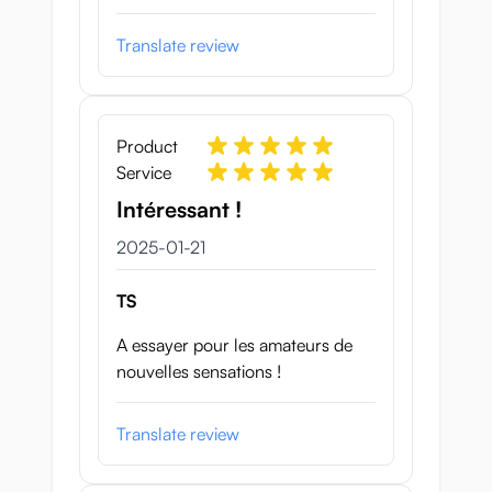
Translate review
Product
Service
Intéressant !
21 januari 2025
2025-01-21
TS
A essayer pour les amateurs de
nouvelles sensations !
Translate review