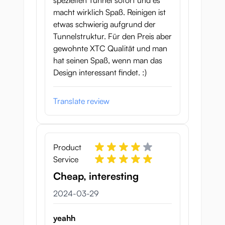
speziellen Tunnel sofort und es
macht wirklich Spaß. Reinigen ist
etwas schwierig aufgrund der
Tunnelstruktur. Für den Preis aber
gewohnte XTC Qualität und man
hat seinen Spaß, wenn man das
Design interessant findet. :)
Translate review
Product
Service
Cheap, interesting
29 mars 2024
2024-03-29
yeahh