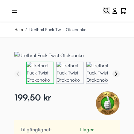
Hoppa till innehållet
Sök
Cart
Hem
/
Urethral Fuck Twist Otokonoko
199,50 kr
Tillgänglighet:
I lager