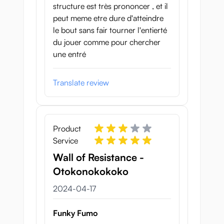
structure est très prononcer , et il
peut meme etre dure d'atteindre
le bout sans fair tourner l'entierté
du jouer comme pour chercher
une entré
Translate review
Product
Service
Wall of Resistance -
Otokonokokoko
17 april 2024
2024-04-17
Funky Fumo