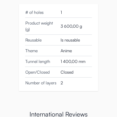
# of holes
1
Product weight
3 600,00 g
(g)
Reusable
Is reusable
Theme
Anime
Tunnel length
1 400,00 mm
Open/Closed
Closed
Number of layers
2
International Reviews