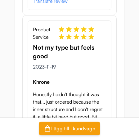
Translate review
Product
Service
Not my type but feels
good
19 november 2023
2023-11-19
Khrone
Honestly I didn't thought it was
that... just ordered because the
inner structure and I don't regret
it, a little bit hard but good. Bit
harder to clean.
Lägg till i kundvagn