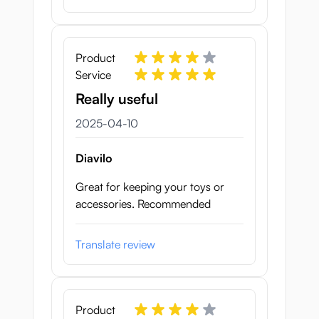
Product
Service
Really useful
10 april 2025
2025-04-10
Diavilo
Great for keeping your toys or
accessories. Recommended
Translate review
Product