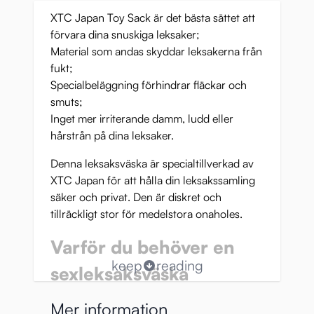
XTC Japan Toy Sack är det bästa sättet att
förvara dina snuskiga leksaker;
Material som andas skyddar leksakerna från
fukt;
Specialbeläggning förhindrar fläckar och
smuts;
Inget mer irriterande damm, ludd eller
hårstrån på dina leksaker.
Denna leksaksväska är specialtillverkad av
XTC Japan för att hålla din leksakssamling
säker och privat. Den är diskret och
tillräckligt stor för medelstora onaholes.
Varför du behöver en
keep
reading
sexleksaksväska
Att underhålla leksaker på rätt sätt är viktigt
Mer information