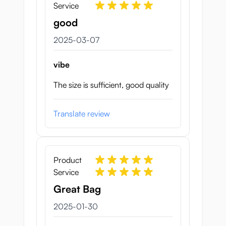
Service
good
7 mars 2025
2025-03-07
vibe
The size is sufficient, good quality
Translate review
Product
Service
Great Bag
30 januari 2025
2025-01-30