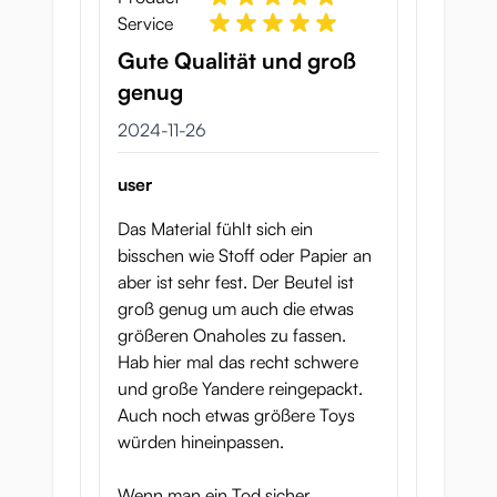
Service
Gute Qualität und groß
genug
26 november 2024
2024-11-26
user
Das Material fühlt sich ein
bisschen wie Stoff oder Papier an
aber ist sehr fest. Der Beutel ist
groß genug um auch die etwas
größeren Onaholes zu fassen.
Hab hier mal das recht schwere
und große Yandere reingepackt.
Auch noch etwas größere Toys
würden hineinpassen.
Wenn man ein Tod sicher