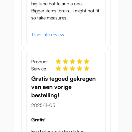
big lube bottle and a ona.
Bigger items (brain...) might not fit
so take measures.
Translate review
Product
Service
Gratis tegoed gekregen
van een vorige
bestelling!
5 november 2025
2025-11-05
Gratis!
Een betere zak dan de kyo