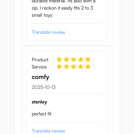
durable material. Its also with a
zip. I reckon it easily fits 2 to 3
small toys
Translate review
Product
Service
comfy
13 oktober 2025
2025-10-13
stanley
perfect fit
Translate review