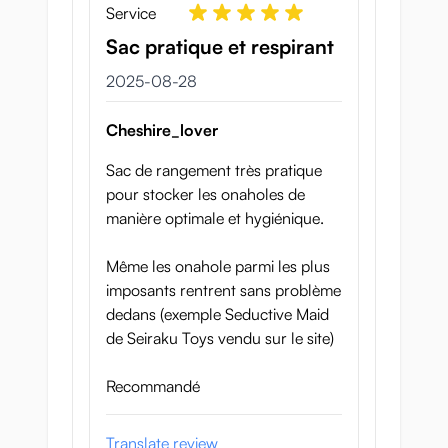
Service
Sac pratique et respirant
28 augusti 2025
2025-08-28
Cheshire_lover
Sac de rangement très pratique
pour stocker les onaholes de
manière optimale et hygiénique.
Même les onahole parmi les plus
imposants rentrent sans problème
dedans (exemple Seductive Maid
de Seiraku Toys vendu sur le site)
Recommandé
Translate review