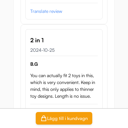
Translate review
2 in 1
25 oktober 2024
2024-10-25
B.G
You can actually fit 2 toys in this,
which is very convenient. Keep in
mind, this only applies to thinner
toy designs. Length is no issue.
Translate review
Lägg till i kundvagn