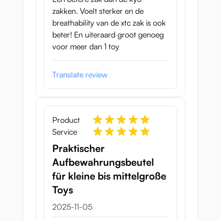
zakken. Voelt sterker en de
breathability van de xtc zak is ook
beter! En uiteraard groot genoeg
voor meer dan 1 toy
Translate review
Product
Service
Praktischer
Aufbewahrungsbeutel
für kleine bis mittelgroße
Toys
5 november 2025
2025-11-05