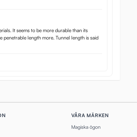
ials. It seems to be more durable than its
he penetrable length more. Tunnel length is said
ON
VÅRA MÄRKEN
Magiska ögon