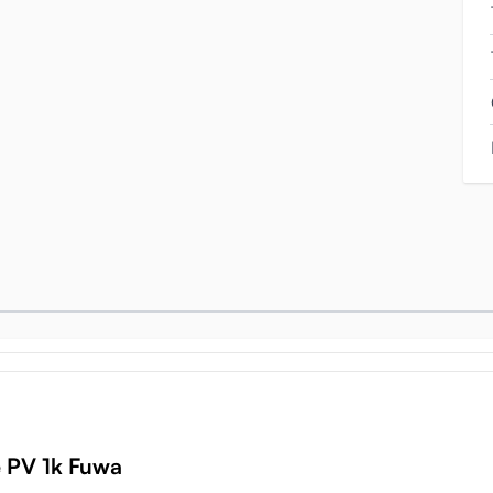
: 1000 gram! Denna väldigt solida vikt känns bra och dina fingrar s
dina fingrar trycker igenom dem, men den har även en extra fördel
000 Excite
e PV 1k Fuwa