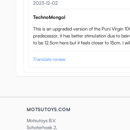
2 december 2023
2023-12-02
Tillverkad i Japan av G-Project
TechnoMongol
This is an upgraded version of the Puni Virgin 1
predecessor, it has better stimulation due to bei
to be 12.5cm here but it feels closer to 15cm. I wil
Translate review
MOTSUTOYS.COM
Motsutoys B.V.
Schoterhoek 2,