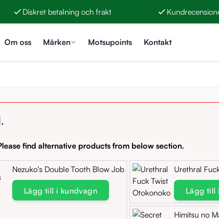
Diskret betalning och frakt
Kundrecensione
Om oss
Märken
Motsupoints
Kontakt
.
lease find alternative products from below section.
Nezuko's Double Tooth Blow Job
Urethral Fuc
Lägg till i kundvagn
Lägg till
Himitsu no M