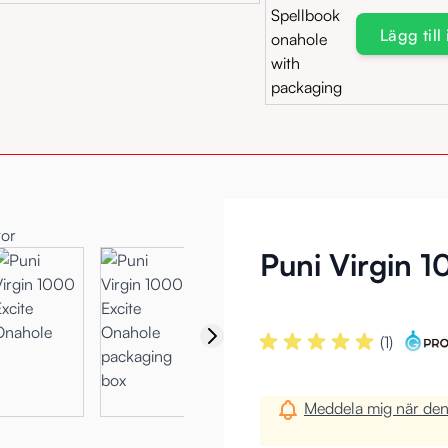
Lägg till
Puni Virgin 1
(1)
Meddela mig när denn