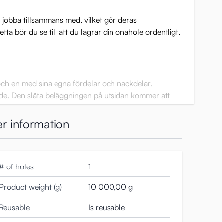
t jobba tillsammans med, vilket gör deras
ta bör du se till att du lagrar din onahole ordentligt,
r och en med sina egna fördelar och nackdelar.
tande. Den släta beläggningen på utsidan kommer att
 med tiden kommer detta inte att vara ett problem
r information
ingar och uppgraderingar. Ingången har ändrats för
# of holes
1
lättare att rengöra. Den senaste ändringen som
er stimulering.
Product weight (g)
10 000,00 g
Reusable
Is reusable