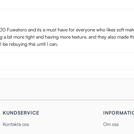
000 Fuwatoro and its a must have for everyone who likes soft mater
ng a bit more tight and having more texture, and they also made t
l be rebuying this until I can.
KUNDSERVICE
INFORMATI
Kontakta oss
Om oss