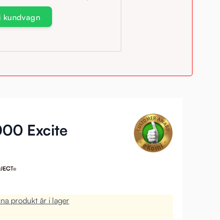
 i kundvagn
000 Excite
a produkt är i lager