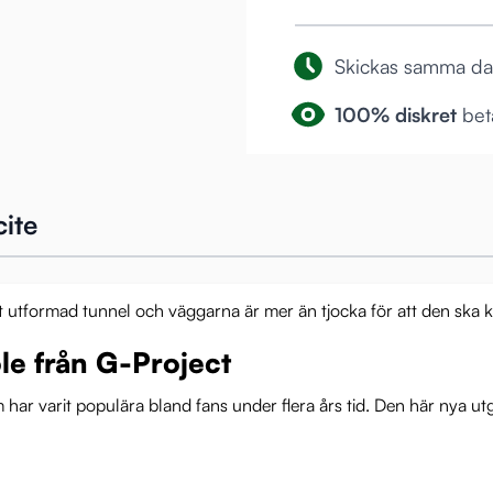
Skickas samma d
100% diskret
beta
cite
ant utformad tunnel och väggarna är mer än tjocka för att den ska k
le från G-Project
 har varit populära bland fans under flera års tid. Den här nya 