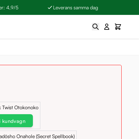
r: 4,9/5
Leverans samma dag
Sök
Cart
k Twist Otokonoko
 i kundvagn
adōsho Onahole (Secret Spellbook)