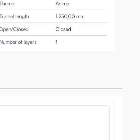
junker in lite i det mjuka materialet. Eftersom
Theme
Anime
: det töjbara materialet trycker tillbaka mot dig som
Tunnel length
1 250,00 mm
Open/Closed
Closed
Number of layers
1