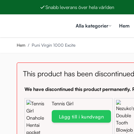
Snabb leverans över hela världen
Hoppa till innehållet
Alla kategorier
Hem
Hem
/
Puni Virgin 1000 Excite
This product has been discontinued
We have discontinued this product permanently. P
Tennis Girl
Lägg till i kundvagn