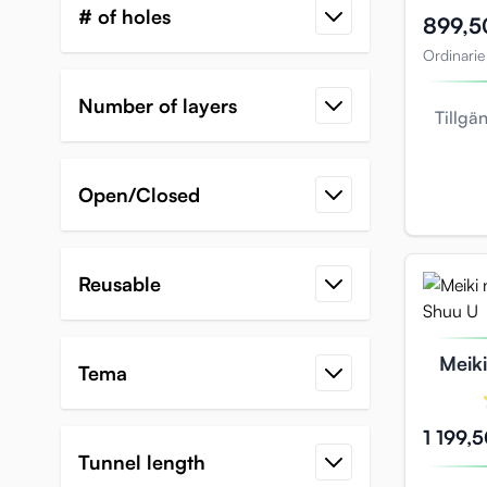
# of holes
Specialpri
899,5
Ordinarie
Number of layers
Tillgä
Open/Closed
Reusable
Meik
Tema
Xi
1 199,5
Tunnel length