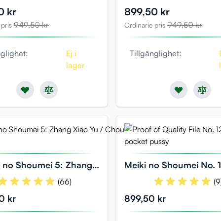
s
Specialpris
0 kr
899,50 kr
949,50 kr
949,50 kr
 pris
Ordinarie pris
nglighet:
Ej i
Tillgänglighet:
lager
i no Shoumei 5: Zhang
Meiki no Shoumei No. 1
ao Yu / Chou Shuu U
Fukada
(66)
(9
0 kr
899,50 kr