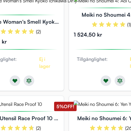
Meiki no Shoumei 4
e Woman's Smell Kyoko
Chihiro
(1
Ichikawa Dirty Part
(2)
1 524,50 kr
 kr
nglighet:
Ej i
Tillgänglighet:
lager
5%
OFF!
 Utensil Race Proof 10 -
Meiki no Shoumei 6: 
Okita Anri
Yee / Yen Jyu Y
(2)
(2