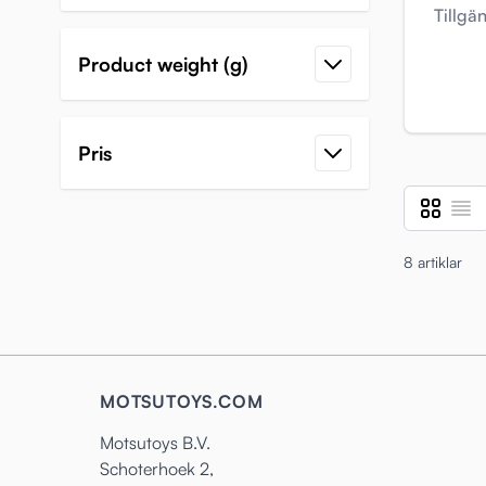
Tillgä
Product weight (g)
Pris
Rutnät
Listvy
Visa som
8
artiklar
MOTSUTOYS.COM
Motsutoys B.V.
Schoterhoek 2,