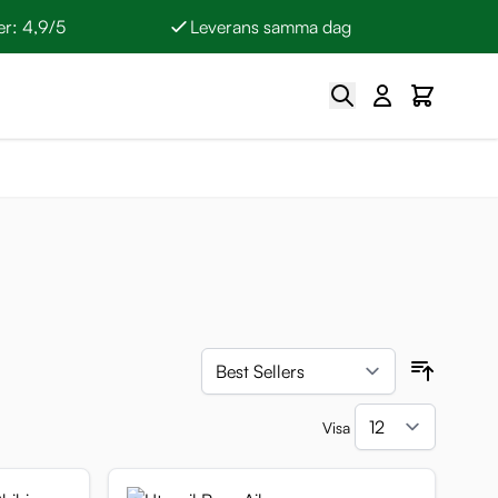
r: 4,9/5
Leverans samma dag
Sök
Cart
Sortera 
Visa
per sida