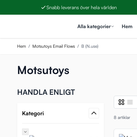
Snabb leverans över hela världen
Hoppa till innehållet
Alla kategorier
Hem
Hem
/
Motsutoys Email Flows
/
B (N.use)
Motsutoys
HANDLA ENLIGT
Rutnät
Listvy
Visa som
Kategori
8
artiklar