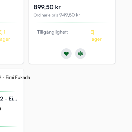
Specialpris
899,50 kr
949,50 kr
Ordinarie pris
Ej i
Tillgänglighet:
Ej i
lager
lager
2 - Eimi
)