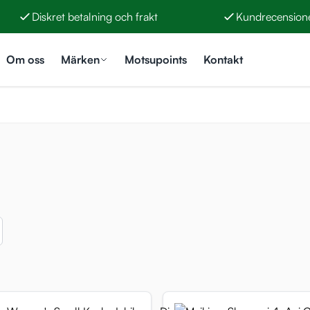
Diskret betalning och frakt
Kundrecensione
Om oss
Märken
Motsupoints
Kontakt