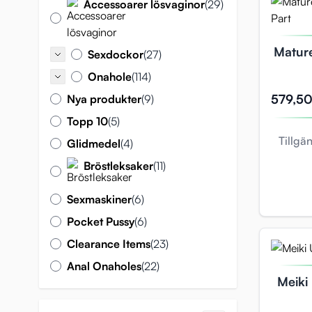
artiklar
Accessoarer lösvaginor
(29)
Accessoarer lösvaginor
Matur
artiklar
Sexdockor
(27)
Sexdockor
artiklar
Onahole
(114)
Onahole
artiklar
579,50
Nya produkter
(9)
Nya produkter
artiklar
Topp 10
(5)
Topp 10
Tillgä
artiklar
Glidmedel
(4)
Glidmedel
artiklar
Bröstleksaker
(11)
Bröstleksaker
artiklar
Sexmaskiner
(6)
Sexmaskiner
artiklar
Pocket Pussy
(6)
Pocket Pussy
artiklar
Clearance Items
(23)
Clearance Items
artiklar
Anal Onaholes
(22)
Anal Onaholes
Meiki