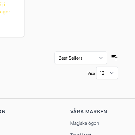
Ej i
lager
Sortera 
Visa
per sida
ON
VÅRA MÄRKEN
Magiska ögon