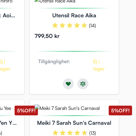
: Aoi
Utensil Race Aika
)
(14)
799,50 kr
Ej i
Tillgänglighet:
Ej i
lager
lager
5%
OFF!
5%
OFF!
Yen Yu
Meiki 7 Sarah Sun's Carnaval
i
6)
(13)